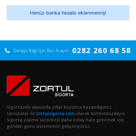
Henüz banka hesabı eklenmemiş!
0282 260 68 58
Detaylı Bilgi İçin Bizi Arayın
Sigortacılık alanında yıllar boyunca kazandığımız
tecrübeler ile
zortulsigorta.com
olarak hizmetinizdeyiz.
Sigorta yapma sürecinizi daha kolay hale getirmek için
günden güne sistemimizi geliştiriyoruz.